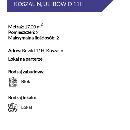
KOSZALIN, UL. BOWID 11H
2
Metraż:
17.00 m
Pomieszczeń:
2
Maksymalna ilość osób:
2
Adres:
Bowid 11H, Koszalin
Lokal na parterze
Rodzaj zabudowy:
Blok
Rodzaj lokalu:
Lokal