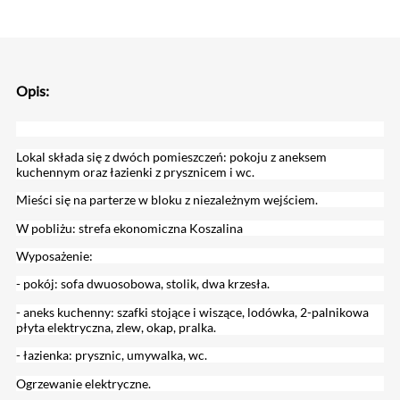
Opis:
Lokal składa się z dwóch pomieszczeń: pokoju z aneksem
kuchennym oraz łazienki z prysznicem i wc.
Mieści się na parterze w bloku z niezależnym wejściem.
W pobliżu: strefa ekonomiczna Koszalina
Wyposażenie:
- pokój: sofa dwuosobowa, stolik, dwa krzesła.
- aneks kuchenny: szafki stojące i wiszące, lodówka, 2-palnikowa
płyta elektryczna, zlew, okap, pralka.
- łazienka: prysznic, umywalka, wc.
Ogrzewanie elektryczne.